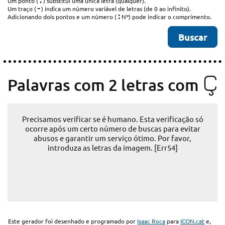
.
Um ponto (
) substitui uma única letra (qualquer).
-
Um traço (
) indica um número variável de letras (de 0 ao infinito).
:
Adicionando dois pontos e um número (
Nº) pode indicar o comprimento.
Ç
Palavras com 2 letras com
Precisamos verificar se é humano. Esta verificação só
ocorre após um certo número de buscas para evitar
abusos e garantir um serviço ótimo. Por favor,
introduza as letras da imagem. [Err54]
Este gerador foi desenhado e programado por
Isaac Roca
para
ICON.cat
e,