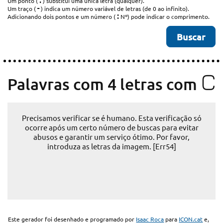
.
Um ponto (
) substitui uma única letra (qualquer).
-
Um traço (
) indica um número variável de letras (de 0 ao infinito).
:
Adicionando dois pontos e um número (
Nº) pode indicar o comprimento.
C
Palavras com 4 letras com
Precisamos verificar se é humano. Esta verificação só
ocorre após um certo número de buscas para evitar
abusos e garantir um serviço ótimo. Por favor,
introduza as letras da imagem. [Err54]
Este gerador foi desenhado e programado por
Isaac Roca
para
ICON.cat
e,