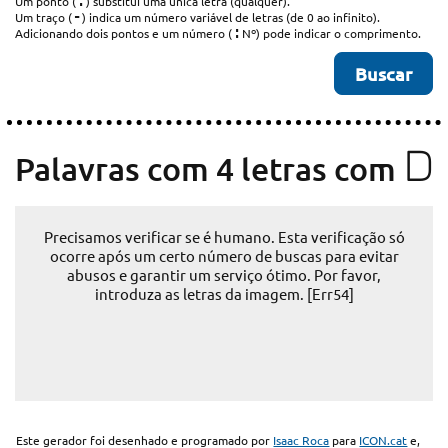
.
Um ponto (
) substitui uma única letra (qualquer).
-
Um traço (
) indica um número variável de letras (de 0 ao infinito).
:
Adicionando dois pontos e um número (
Nº) pode indicar o comprimento.
D
Palavras com 4 letras com
Precisamos verificar se é humano. Esta verificação só
ocorre após um certo número de buscas para evitar
abusos e garantir um serviço ótimo. Por favor,
introduza as letras da imagem. [Err54]
Este gerador foi desenhado e programado por
Isaac Roca
para
ICON.cat
e,