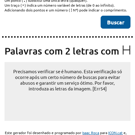
.
Um ponto (
) substitui uma única letra (qualquer).
-
Um traço (
) indica um número variável de letras (de 0 ao infinito).
:
Adicionando dois pontos e um número (
Nº) pode indicar o comprimento.
H
Palavras com 2 letras com
Precisamos verificar se é humano. Esta verificação só
ocorre após um certo número de buscas para evitar
abusos e garantir um serviço ótimo. Por favor,
introduza as letras da imagem. [Err54]
Este gerador foi desenhado e programado por
Isaac Roca
para
ICON.cat
e,