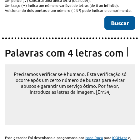
.
Um ponto (
) substitui uma única letra (qualquer).
-
Um traço (
) indica um número variável de letras (de 0 ao infinito).
:
Adicionando dois pontos e um número (
Nº) pode indicar o comprimento.
I
Palavras com 4 letras com
Precisamos verificar se é humano. Esta verificação só
ocorre após um certo número de buscas para evitar
abusos e garantir um serviço ótimo. Por favor,
introduza as letras da imagem. [Err54]
Este gerador foi desenhado e programado por
Isaac Roca
para
ICON.cat
e,