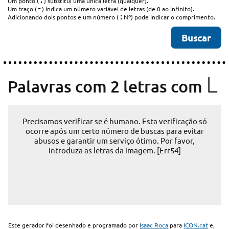
.
Um ponto (
) substitui uma única letra (qualquer).
-
Um traço (
) indica um número variável de letras (de 0 ao infinito).
:
Adicionando dois pontos e um número (
Nº) pode indicar o comprimento.
L
Palavras com 2 letras com
Precisamos verificar se é humano. Esta verificação só
ocorre após um certo número de buscas para evitar
abusos e garantir um serviço ótimo. Por favor,
introduza as letras da imagem. [Err54]
Este gerador foi desenhado e programado por
Isaac Roca
para
ICON.cat
e,