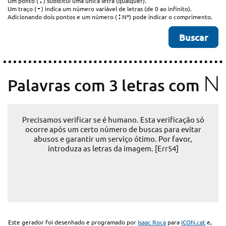
.
Um ponto (
) substitui uma única letra (qualquer).
-
Um traço (
) indica um número variável de letras (de 0 ao infinito).
:
Adicionando dois pontos e um número (
Nº) pode indicar o comprimento.
N
Palavras com 3 letras com
Precisamos verificar se é humano. Esta verificação só
ocorre após um certo número de buscas para evitar
abusos e garantir um serviço ótimo. Por favor,
introduza as letras da imagem. [Err54]
Este gerador foi desenhado e programado por
Isaac Roca
para
ICON.cat
e,