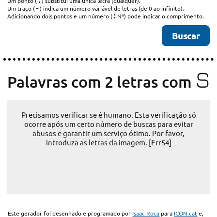
.
Um ponto (
) substitui uma única letra (qualquer).
-
Um traço (
) indica um número variável de letras (de 0 ao infinito).
:
Adicionando dois pontos e um número (
Nº) pode indicar o comprimento.
S
Palavras com 2 letras com
Precisamos verificar se é humano. Esta verificação só
ocorre após um certo número de buscas para evitar
abusos e garantir um serviço ótimo. Por favor,
introduza as letras da imagem. [Err54]
Este gerador foi desenhado e programado por
Isaac Roca
para
ICON.cat
e,