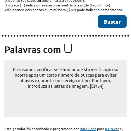
.
Um ponto (
) substitui uma única letra (qualquer).
-
Um traço (
) indica um número variável de letras (de 0 ao infinito).
:
Adicionando dois pontos e um número (
Nº) pode indicar o comprimento.
U
Palavras com
Precisamos verificar se é humano. Esta verificação só
ocorre após um certo número de buscas para evitar
abusos e garantir um serviço ótimo. Por favor,
introduza as letras da imagem. [Err54]
Este gerador foi desenhado e programado por
Isaac Roca
para
ICON.cat
e,