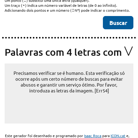
.
Um ponto (
) substitui uma única letra (qualquer).
-
Um traço (
) indica um número variável de letras (de 0 ao infinito).
:
Adicionando dois pontos e um número (
Nº) pode indicar o comprimento.
V
Palavras com 4 letras com
Precisamos verificar se é humano. Esta verificação só
ocorre após um certo número de buscas para evitar
abusos e garantir um serviço ótimo. Por favor,
introduza as letras da imagem. [Err54]
Este gerador foi desenhado e programado por
Isaac Roca
para
ICON.cat
e,